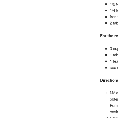
1/2 
1/4 
fres
2 ta
For the re
3 cu
1 ta
1 te
sea 
Directions
Méla
obte
Form
envi
Préc