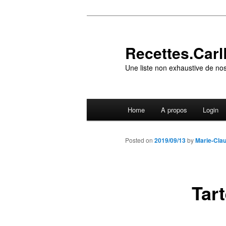
Skip
to
primary
Recettes.CarlR
content
Une liste non exhaustive de nos
Main
Home
A propos
Login
menu
Posted on
2019/09/13
by
Marie-Cla
Tar