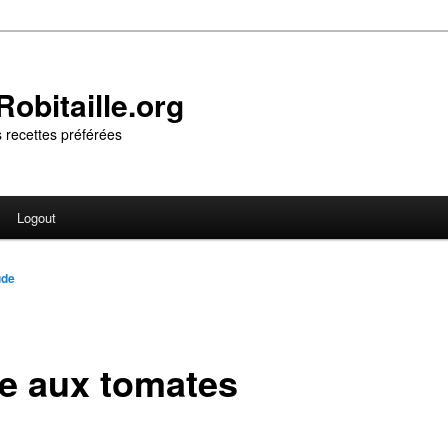
obitaille.org
 recettes préférées
Logout
ude
te aux tomates