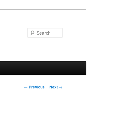
Search
Post
←
Previous
Next
→
navigation