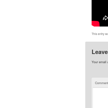
This entry w
Leave
Your email 
Commen