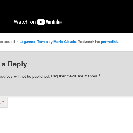
as posted in
Légumes
,
Tartes
by
Marie-Claude
. Bookmark the
permalink
.
 a Reply
*
address will not be published.
Required fields are marked
*
t