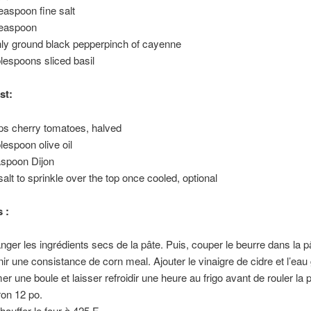
teaspoon fine salt
teaspoon
hly ground black pepperpinch of cayenne
blespoons sliced basil
st:
ps cherry tomatoes, halved
blespoon olive oil
aspoon Dijon
salt to sprinkle over the top once cooled, optional
 :
nger les ingrédients secs de la pâte. Puis, couper le beurre dans la p
nir une consistance de corn meal. Ajouter le vinaigre de cidre et l’eau
er une boule et laisser refroidir une heure au frigo avant de rouler la 
ron 12 po.
hauffer le four à 425 F.