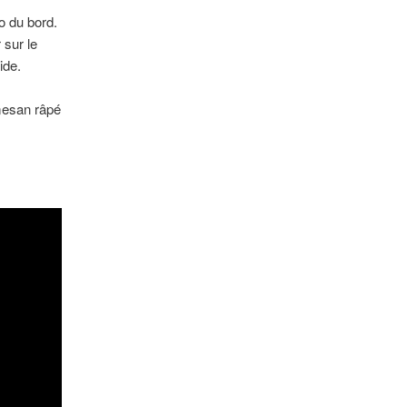
po du bord.
 sur le
ide.
rmesan râpé