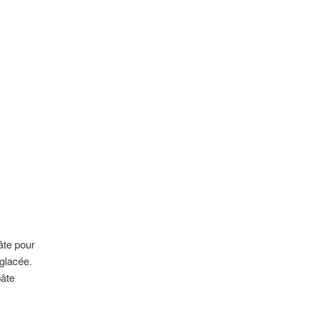
âte pour
 glacée.
pâte