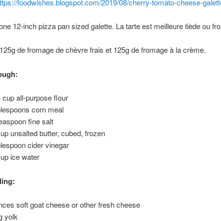
ttps://foodwishes.blogspot.com/2019/08/cherry-tomato-cheese-galett
 one 12-inch pizza pan sized galette. La tarte est meilleure tiède ou fro
sé 125g de fromage de chèvre frais et 125g de fromage à la crème.
ough:
3 cup all-purpose flour
blespoons corn meal
teaspoon fine salt
cup unsalted butter, cubed, frozen
blespoon cider vinegar
cup ice water
ling:
nces soft goat cheese or other fresh cheese
g yolk