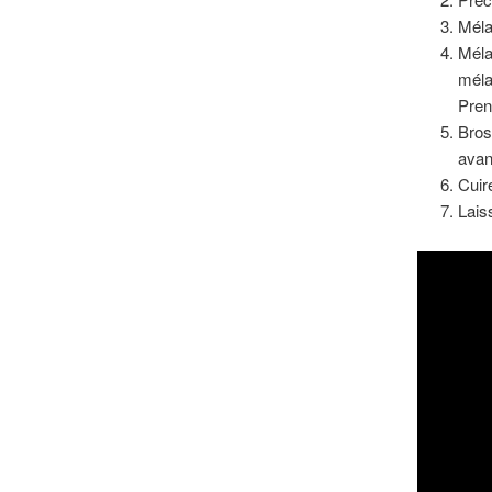
Méla
Méla
méla
Pren
Bros
avant
Cuir
Lais