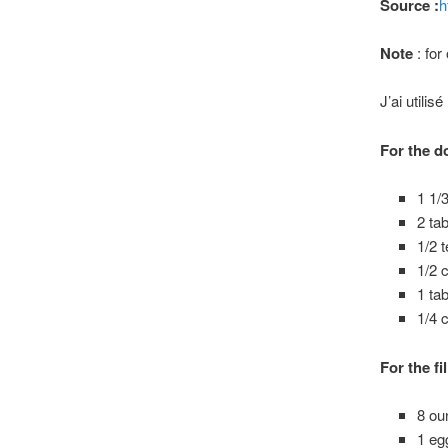
Source :
h
Note
: for
J’ai utili
For the d
1 1/
2 ta
1/2 
1/2 
1 ta
1/4 
For the fil
8 ou
1 eg