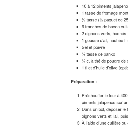
10 à 12 piments jalapeno
1 tasse de fromage mont
½ tasse (½ paquet de 25
6 tranches de bacon cuit
2 oignons verts, hachés
1 gousse d’ail, hachée f
Sel et poivre
¼ tasse de panko
¼ c. à thé de poudre de c
1 filet d’huile d’olive (opt
Préparation :
Préchauffer le four à 400 
piments jalapenos sur un
Dans un bol, déposer le 
oignons verts et l’ail, p
À l’aide d’une cuillère ou