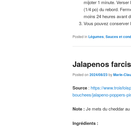
mijoter 1 minute. Verser 
(1/4 po) du rebord. Fermer
moins 24 heures avant de
Vous pouvez conserver le
Posted in
Légumes
,
Sauces et con
Jalapenos farcis
Posted on
2024/08/23
by
Marie-Cla
Source
:
https://www.troisfois
bouchees/jalapeno-poppers-pi
Note :
Je mets du cheddar au l
Ingrédients :