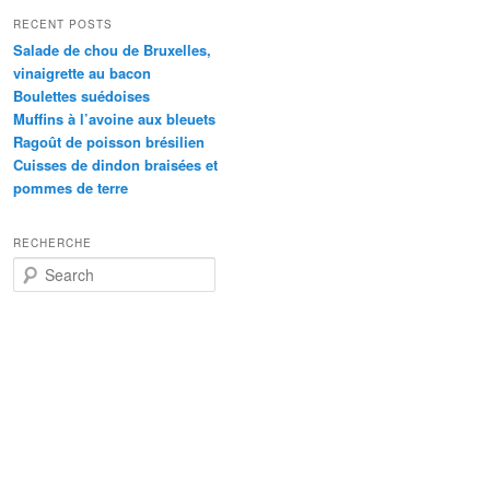
RECENT POSTS
Salade de chou de Bruxelles,
vinaigrette au bacon
Boulettes suédoises
Muffins à l’avoine aux bleuets
Ragoût de poisson brésilien
Cuisses de dindon braisées et
pommes de terre
RECHERCHE
S
e
a
r
c
h