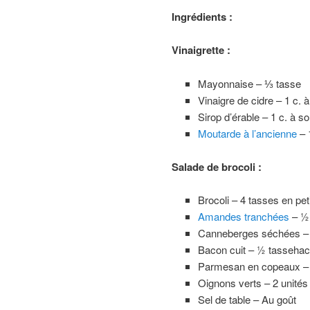
Ingrédients :
Vinaigrette :
Mayonnaise – ⅓ tasse
Vinaigre de cidre – 1 c. 
Sirop d’érable – 1 c. à s
Moutarde à l’ancienne
– 
Salade de brocoli :
Brocoli – 4 tasses en pet
Amandes tranchées
– ½
Canneberges séchées –
Bacon cuit – ½ tasseha
Parmesan en copeaux –
Oignons verts – 2 unité
Sel de table – Au goût