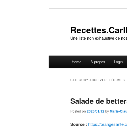
Skip
Skip
to
to
primary
secondary
Recettes.CarlR
content
content
Une liste non exhaustive de nos
Main
Home
A propos
Login
menu
CATEGORY ARCHIVES:
LÉGUMES
Salade de better
Posted on
2025/01/12
by
Marie-Cla
Source :
https://orangesante.