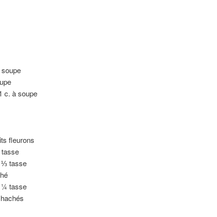
à soupe
oupe
1 c. à soupe
its fleurons
 tasse
 ⅓ tasse
ché
 ¼ tasse
s hachés