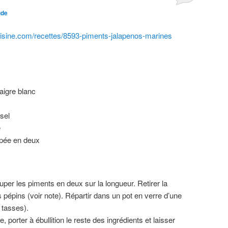
ude
uisine.com/recettes/8593-piments-jalapenos-marines
aigre blanc
 sel
e
upée en deux
ouper les piments en deux sur la longueur. Retirer la
pépins (voir note). Répartir dans un pot en verre d’une
 tasses).
 porter à ébullition le reste des ingrédients et laisser