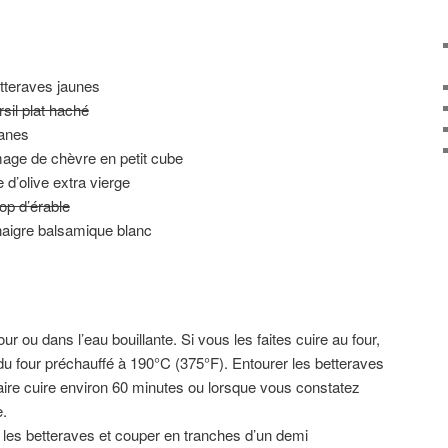
tteraves jaunes
rsil plat haché
canes
age de chèvre en petit cube
e d’olive extra vierge
rop d’érable
inaigre balsamique blanc
ur ou dans l’eau bouillante. Si vous les faites cuire au four,
e du four préchauffé à 190°C (375°F). Entourer les betteraves
aire cuire environ 60 minutes ou lorsque vous constatez
.
r les betteraves et couper en tranches d’un demi