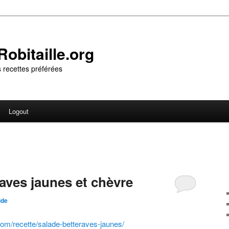
obitaille.org
 recettes préférées
Logout
aves jaunes et chèvre
ude
com/recette/salade-betteraves-jaunes/