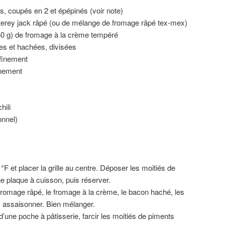
s, coupés en 2 et épépinés (voir note)
erey jack râpé (ou de mélange de fromage râpé tex-mex)
0 g) de fromage à la crème tempéré
es et hachées, divisées
 finement
inement
hili
ionnel)
°F et placer la grille au centre. Déposer les moitiés de
e plaque à cuisson, puis réserver.
fromage râpé, le fromage à la crème, le bacon haché, les
uis assaisonner. Bien mélanger.
 d’une poche à pâtisserie, farcir les moitiés de piments