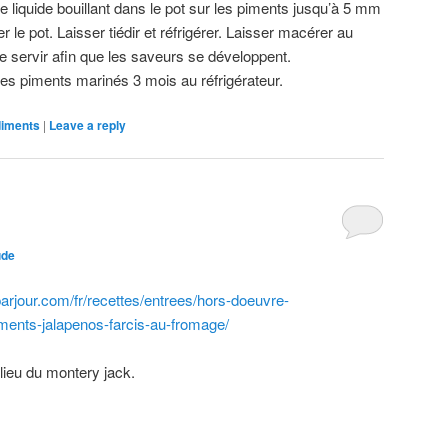
le liquide bouillant dans le pot sur les piments jusqu’à 5 mm
 le pot. Laisser tiédir et réfrigérer. Laisser macérer au
 servir afin que les saveurs se développent.
s piments marinés 3 mois au réfrigérateur.
diments
|
Leave a reply
ude
parjour.com/fr/recettes/entrees/hors-doeuvre-
ments-jalapenos-farcis-au-fromage/
ieu du montery jack.