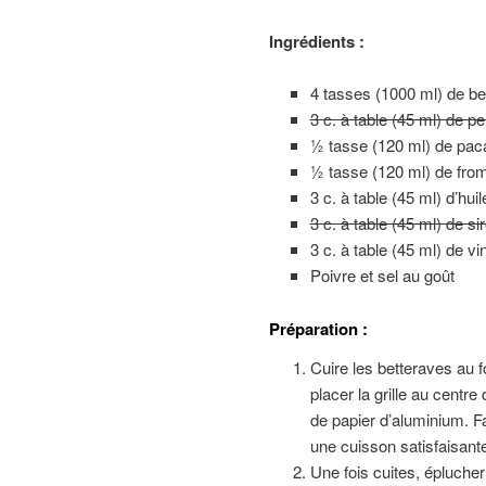
Ingrédients :
4 tasses (1000 ml) de be
3 c. à table (45 ml) de pe
½ tasse (120 ml) de pa
½ tasse (120 ml) de from
3 c. à table (45 ml) d’huil
3 c. à table (45 ml) de si
3 c. à table (45 ml) de v
Poivre et sel au goût
Préparation :
Cuire les betteraves au fo
placer la grille au centr
de papier d’aluminium. F
une cuisson satisfaisante
Une fois cuites, épluche