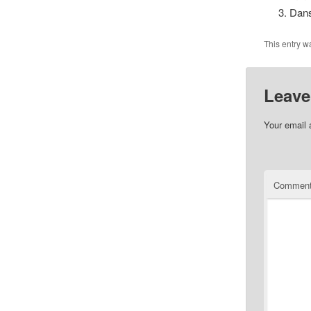
Dans
This entry w
Leave
Your email 
Commen