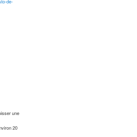
sto-de-
apisser une
environ 20