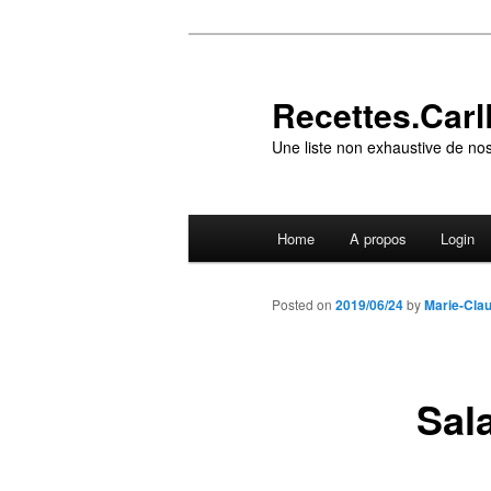
Skip
to
primary
Recettes.CarlR
content
Une liste non exhaustive de nos
Main
Home
A propos
Login
menu
Posted on
2019/06/24
by
Marie-Cla
Sal