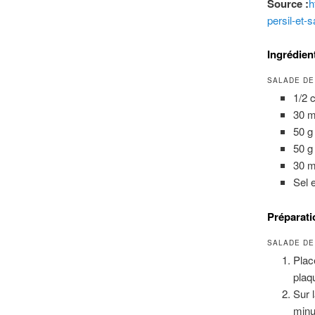
Source :
h
persil-et-s
Ingrédient
SALADE DE
1/2 
30 ml
50 g
50 g
30 m
Sel 
Préparati
SALADE DE
Plac
plaq
Sur l
minut