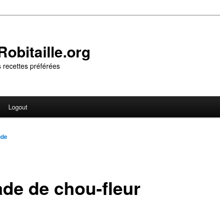
obitaille.org
 recettes préférées
Logout
ude
ade de chou-fleur