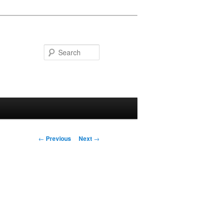
Search
Post
←
Previous
Next
→
navigation