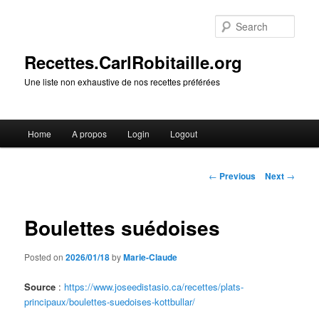
Skip
to
Sear
primary
content
Recettes.CarlRobitaille.org
Une liste non exhaustive de nos recettes préférées
Main
Home
A propos
Login
Logout
menu
Post
←
Previous
Next
→
navigation
Boulettes suédoises
Posted on
2026/01/18
by
Marie-Claude
Source
:
https://www.joseedistasio.ca/recettes/plats-
principaux/boulettes-suedoises-kottbullar/