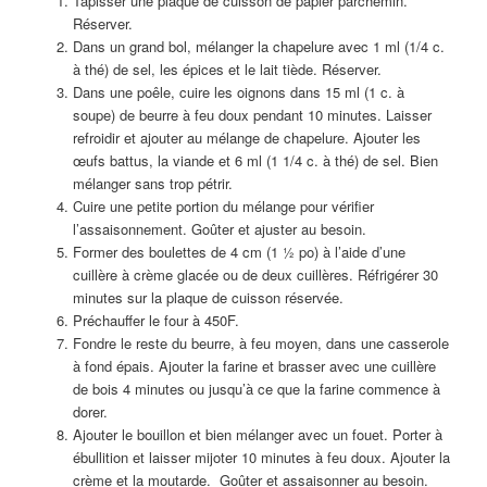
Tapisser une plaque de cuisson de papier parchemin.
Réserver.
Dans un grand bol, mélanger la chapelure avec 1 ml (1/4 c.
à thé) de sel, les épices et le lait tiède. Réserver.
Dans une poêle, cuire les oignons dans 15 ml (1 c. à
soupe) de beurre à feu doux pendant 10 minutes. Laisser
refroidir et ajouter au mélange de chapelure. Ajouter les
œufs battus, la viande et 6 ml (1 1/4 c. à thé) de sel. Bien
mélanger sans trop pétrir.
Cuire une petite portion du mélange pour vérifier
l’assaisonnement. Goûter et ajuster au besoin.
Former des boulettes de 4 cm (1 ½ po) à l’aide d’une
cuillère à crème glacée ou de deux cuillères. Réfrigérer 30
minutes sur la plaque de cuisson réservée.
Préchauffer le four à 450F.
Fondre le reste du beurre, à feu moyen, dans une casserole
à fond épais. Ajouter la farine et brasser avec une cuillère
de bois 4 minutes ou jusqu’à ce que la farine commence à
dorer.
Ajouter le bouillon et bien mélanger avec un fouet. Porter à
ébullition et laisser mijoter 10 minutes à feu doux. Ajouter la
crème et la moutarde. Goûter et assaisonner au besoin.