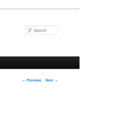
Search
Post
←
Previous
Next
→
navigation