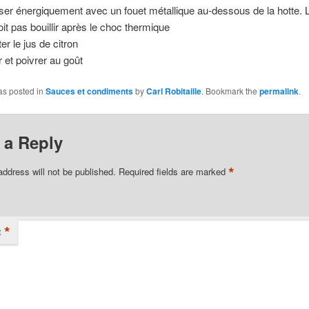
ser énergiquement avec un fouet métallique au-dessous de la hotte. 
oit pas bouillir après le choc thermique
er le jus de citron
r et poivrer au goût
as posted in
Sauces et condiments
by
Carl Robitaille
. Bookmark the
permalink
.
 a Reply
*
address will not be published.
Required fields are marked
*
t