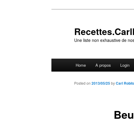
Skip
to
primary
Recettes.CarlR
content
Une liste non exhaustive de nos
Main
Home
A propos
Login
menu
Posted on
2013/05/25
by
Carl Robita
Beu