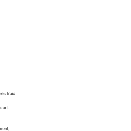
rès froid
ssent
ment,