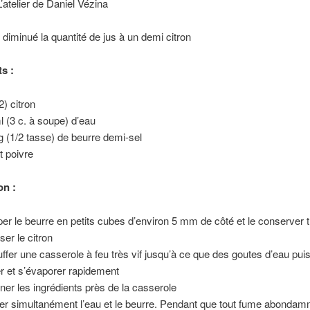
L’atelier de Daniel Vézina
i diminué la quantité de jus à un demi citron
s :
2) citron
l (3 c. à soupe) d’eau
g (1/2 tasse) de beurre demi-sel
t poivre
on :
er le beurre en petits cubes d’environ 5 mm de côté et le conserver t
ser le citron
ffer une casserole à feu très vif jusqu’à ce que des goutes d’eau pui
er et s’évaporer rapidement
er les ingrédients près de la casserole
er simultanément l’eau et le beurre. Pendant que tout fume abondam