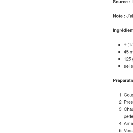
Source :
Note :
J’a
Ingrédient
1
(1/
45 m
125 
sel e
Préparati
Coup
Pres
Chau
perl
Amen
Vers