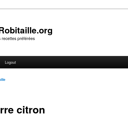
obitaille.org
 recettes préférées
Logout
ille
rre citron