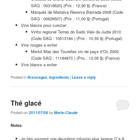
SAQ : 00316620) (Prix : 12,90 $) (France)
Marquês de Marialva Reserva Bairrada 2008 (Code
SAQ : 00626507) (Prix : 11,00 $) (Portugal)
Vins blancs pour cuisiner
Vinho regional Terras do Sado Vale da Judia 2010
(Code SAQ : 10513184 ) (Prix : 10,55 $) (Portugal)
Vins rouges a eviter
Merlot Mas des Tourelles vin de pays d’Oc 2009
(Code SAQ : 11184870 ) (Prix : 12,05 $) (France)
Vins blancs a eviter
Posted in
Breuvages
,
Ingredients
|
Leave a reply
Thé glacé
Posted on
2011/07/08
by
Marie-Claude
Notes
:
Je fais souvent une deuxième infusion plus longue (7 à 8