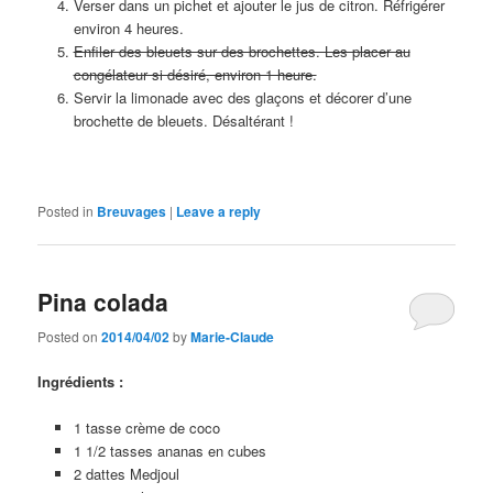
Verser dans un pichet et ajouter le jus de citron. Réfrigérer
environ 4 heures.
Enfiler des bleuets sur des brochettes. Les placer au
congélateur si désiré, environ 1 heure.
Servir la limonade avec des glaçons et décorer d’une
brochette de bleuets. Désaltérant !
Posted in
Breuvages
|
Leave a reply
Pina colada
Posted on
2014/04/02
by
Marie-Claude
Ingrédients :
1 tasse crème de coco
1 1/2 tasses ananas en cubes
2 dattes Medjoul