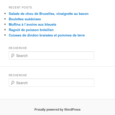
RECENT POSTS
Salade de chou de Bruxelles, vinaigrette au bacon
Boulettes suédoises
Muffins à l’avoine aux bleuets
Ragoût de poisson brésilien
Cuisses de dindon braisées et pommes de terre
RECHERCHE
S
e
a
r
c
RECHERCHE
h
S
e
a
r
c
h
Proudly powered by WordPress