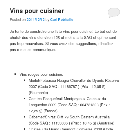
Vins pour cuisiner
Posted on
2011/12/12
by
Carl Robitaille
Je tente de construire une liste vins pour cuisiner. Le but est de
choisir des vins d’environ 12$ et moins a la SAQ et qui ne sont
pas trop mauvaises. Si vous avez des suggestions, n’hesitez
pas a me les communiquer.
Vins rouges pour cuisiner:
Merlot/Feteasca Neagra Chevalier de Dyonis Réserve
2007 (Code SAQ : 11186787 ) (Prix : 12,05 $)
(Roumanie)
Comtes Rocquefeuil Montpeyroux Coteaux du
Languedoc 2009 (Code SAQ : 00473132 ) (Prix :
12,25 $) (France)
Cabernet/Shiraz Cliff 79 South Eastern Australia
(Code SAQ : 11133036 ) (Prix : 10,45 $) (Australie)
Château du Grand Caumont Corbières 2008 (Code