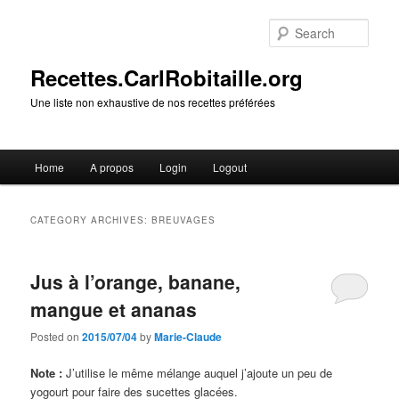
Skip
Skip
to
to
Sear
primary
secondary
content
content
Recettes.CarlRobitaille.org
Une liste non exhaustive de nos recettes préférées
Main
Home
A propos
Login
Logout
menu
CATEGORY ARCHIVES:
BREUVAGES
Jus à l’orange, banane,
mangue et ananas
Posted on
2015/07/04
by
Marie-Claude
Note :
J’utilise le même mélange auquel j’ajoute un peu de
yogourt pour faire des sucettes glacées.