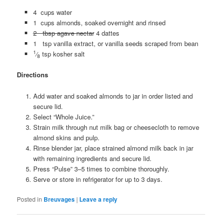
4 cups water
1 cups almonds, soaked overnight and rinsed
2 tbsp agave nectar
4 dattes
1 tsp vanilla extract, or vanilla seeds scraped from bean
1
⁄
tsp kosher salt
8
Directions
Add water and soaked almonds to jar in order listed and
secure lid.
Select “Whole Juice.”
Strain milk through nut milk bag or cheesecloth to remove
almond skins and pulp.
Rinse blender jar, place strained almond milk back in jar
with remaining ingredients and secure lid.
Press “Pulse” 3–5 times to combine thoroughly.
Serve or store in refrigerator for up to 3 days.
Posted in
Breuvages
|
Leave a reply