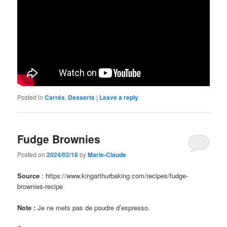
Posted in
Carrés
,
Desserts
|
Leave a reply
Fudge Brownies
Posted on
2024/02/18
by
Marie-Claude
Source
: https://www.kingarthurbaking.com/recipes/fudge-
brownies-recipe
Note :
Je ne mets pas de poudre d’espresso.