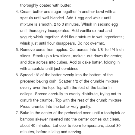
thoroughly coated with butter.
Cream butter and sugar together in another bowl with a
spatula until well blended. Add 1 egg and whisk until
mixture is smooth, 2 to 3 minutes. Whisk in second egg
until thoroughly incorporated. Add vanilla extract and
yogurt; whisk together. Add flour mixture to wet ingredients;
whisk just until flour disappears. Do not overmix.
Remove cores from apples. Cut across into 1/8- to 1/4-inch
slices. Stack up a few slices, make 1 cut down the center,
and dice across into cubes. Add to cake batter, folding in
with a spatula until just combined.
Spread 1/2 of the batter evenly into the bottom of the
prepared baking dish. Scatter 1/2 of the crumble mixture
evenly over the top. Top with the rest of the batter in
dollops. Spread carefully to evenly distribute, trying not to
disturb the crumbs. Top with the rest of the crumb mixture.
Press crumbs into the batter very gently.
Bake in the center of the preheated oven until a toothpick or
bamboo skewer inserted into the center comes out clean,
about 40 minutes. Let cool to room temperature, about 30
minutes, before slicing and serving.