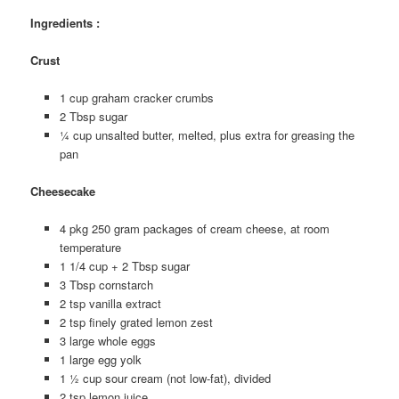
Ingredients :
Crust
1 cup graham cracker crumbs
2 Tbsp sugar
¼ cup unsalted butter, melted, plus extra for greasing the
pan
Cheesecake
4 pkg 250 gram packages of cream cheese, at room
temperature
1 1/4 cup + 2 Tbsp sugar
3 Tbsp cornstarch
2 tsp vanilla extract
2 tsp finely grated lemon zest
3 large whole eggs
1 large egg yolk
1 ½ cup sour cream (not low-fat), divided
2 tsp lemon juice