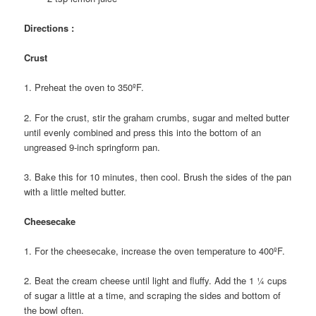
Directions :
Crust
1. Preheat the oven to 350ºF.
2. For the crust, stir the graham crumbs, sugar and melted butter
until evenly combined and press this into the bottom of an
ungreased 9-inch springform pan.
3. Bake this for 10 minutes, then cool. Brush the sides of the pan
with a little melted butter.
Cheesecake
1. For the cheesecake, increase the oven temperature to 400ºF.
2. Beat the cream cheese until light and fluffy. Add the 1 ¼ cups
of sugar a little at a time, and scraping the sides and bottom of
the bowl often.