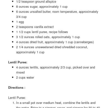
1/2 teaspoon ground allspice
8 ounces sugar, approximately 1 cup
6 ounces unsalted butter, room temperature, approximately
3/4 cup
1 egg
2 teaspoons vanilla extract
1 1/2 cups lentil puree, recipe follows
3 1/2 ounces rolled oats, approximately 1 cup
4 ounces dried fruit, approximately 1 cup (canneberges)
2 1/4 ounces unsweetened dried shredded coconut,
approximately 1 cup
Lentil Puree:
4 ounces lentils, approximately 2/3 cup, picked over and
rinsed
2 cups water
Directions :
Lentil Puree:
In a small pot over medium heat, combine the lentils and
the water. Bring to a simmer, cover, and simmer for 30 to 40