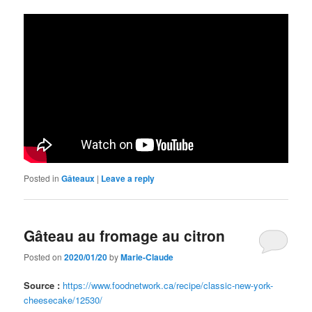
Posted in
Gâteaux
|
Leave a reply
Gâteau au fromage au citron
Posted on
2020/01/20
by
Marie-Claude
Source :
https://www.foodnetwork.ca/recipe/classic-new-york-
cheesecake/12530/