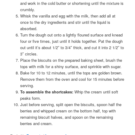
and work in the cold butter or shortening until the mixture is
crumbly.
Whisk the vanilla and egg with the milk, then add all at
once to the dry ingredients and stir until the liquid is
absorbed.
Turn the dough out onto a lightly floured surface and knead
four or five times, just until it holds together. Pat the dough
out until it’s about 1/2″ to 3/4″ thick, and cut it into 2 1/2″ to
3″ circles.
Place the biscuits on the prepared baking sheet, brush the
tops with milk for a shiny surface, and sprinkle with sugar.
Bake for 10 to 12 minutes, until the tops are golden brown.
Remove them from the oven and cool for 15 minutes before
serving.
To assemble the shortcakes:
Whip the cream until soft
peaks form.
Just before serving, split open the biscuits, spoon half the
berries and whipped cream on the bottom half, top with
remaining biscuit halves, and spoon on the remaining
berries and cream.