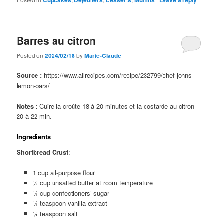
Cupcakes
Déjeuners
Desserts
Muffins
Leave a reply
Barres au citron
Posted on
2024/02/18
by
Marie-Claude
Source :
https://www.allrecipes.com/recipe/232799/chef-johns-
lemon-bars/
Notes :
Cuire la croûte 18 à 20 minutes et la costarde au citron
20 à 22 min.
Ingredients
Shortbread Crust
:
1 cup all-purpose flour
½ cup unsalted butter at room temperature
¼ cup confectioners’ sugar
¼ teaspoon vanilla extract
¼ teaspoon salt