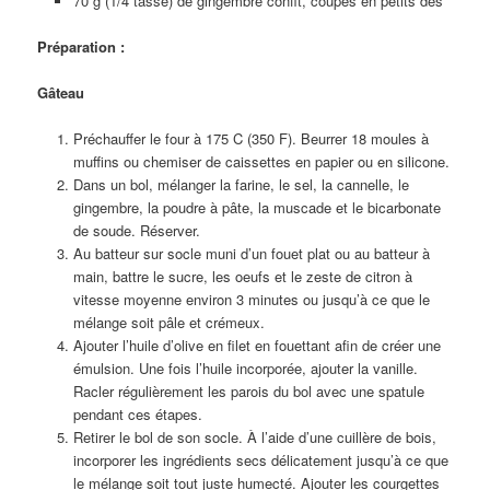
70 g (1/4 tasse) de gingembre confit, coupés en petits dés
Préparation :
Gâteau
Préchauffer le four à 175 C (350 F). Beurrer 18 moules à
muffins ou chemiser de caissettes en papier ou en silicone.
Dans un bol, mélanger la farine, le sel, la cannelle, le
gingembre, la poudre à pâte, la muscade et le bicarbonate
de soude. Réserver.
Au batteur sur socle muni d’un fouet plat ou au batteur à
main, battre le sucre, les oeufs et le zeste de citron à
vitesse moyenne environ 3 minutes ou jusqu’à ce que le
mélange soit pâle et crémeux.
Ajouter l’huile d’olive en filet en fouettant afin de créer une
émulsion. Une fois l’huile incorporée, ajouter la vanille.
Racler régulièrement les parois du bol avec une spatule
pendant ces étapes.
Retirer le bol de son socle. À l’aide d’une cuillère de bois,
incorporer les ingrédients secs délicatement jusqu’à ce que
le mélange soit tout juste humecté. Ajouter les courgettes