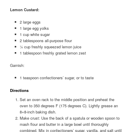
Lemon Custard:
2 large eggs
1 large egg yolks
1 cup white sugar
2 tablespoons all-purpose flour
¼ cup freshly squeezed lemon juice
1 tablespoon freshly grated lemon zest
Garnish:
1 teaspoon confectioners’ sugar, or to taste
Directions
Set an oven rack to the middle position and preheat the
oven to 350 degrees F (175 degrees C). Lightly grease an
8×8-inch baking dish.
Make crust: Use the back of a spatula or wooden spoon to
mash flour and butter in a large bowl until thoroughly
combined. Mix in confectioners’ sugar, vanilla, and salt until