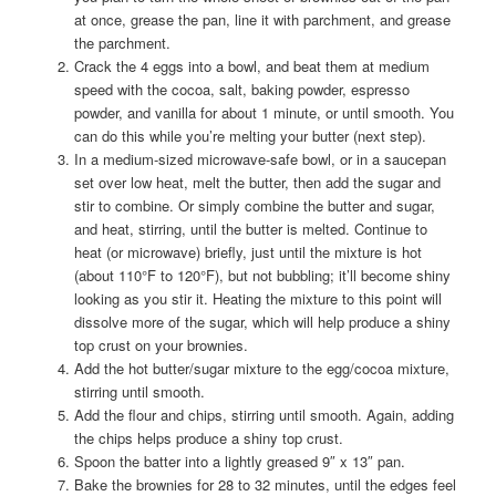
at once, grease the pan, line it with parchment, and grease
the parchment.
Crack the 4 eggs into a bowl, and beat them at medium
speed with the cocoa, salt, baking powder, espresso
powder, and vanilla for about 1 minute, or until smooth. You
can do this while you’re melting your butter (next step).
In a medium-sized microwave-safe bowl, or in a saucepan
set over low heat, melt the butter, then add the sugar and
stir to combine. Or simply combine the butter and sugar,
and heat, stirring, until the butter is melted. Continue to
heat (or microwave) briefly, just until the mixture is hot
(about 110°F to 120°F), but not bubbling; it’ll become shiny
looking as you stir it. Heating the mixture to this point will
dissolve more of the sugar, which will help produce a shiny
top crust on your brownies.
Add the hot butter/sugar mixture to the egg/cocoa mixture,
stirring until smooth.
Add the flour and chips, stirring until smooth. Again, adding
the chips helps produce a shiny top crust.
Spoon the batter into a lightly greased 9″ x 13″ pan.
Bake the brownies for 28 to 32 minutes, until the edges feel