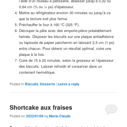
l’aide d’un rouleau à pâtisserie, abaisser jusqu’à 0,32 ou
0,64 cm (⅛ ou ¼ po) d’épaisseur.
Mettre au réfrigérateur environ 30 minutes ou jusqu’à ce
que la texture soit plus ferme.
Préchauffer le four à 160 °C (325 °F).
Découper la pâte avec des emporte-pièce préalablement
farinés. Disposer les biscuits sur une plaque antiadhésive
ou tapissée de papier parchemin en laissant 2,5 cm (1 po)
entre chacun. Pour obtenir un résultat optimal, cuire une
plaque à la fois.
Cuire de 15 à 20 minutes, selon la grosseur et l’épaisseur
des biscuits. Laisser refroidir et conserver dans un
contenant hermétique.
Posted in
Biscuits
,
Desserts
|
Leave a reply
Shortcake aux fraises
Posted on
2022/01/06
by
Marie-Claude