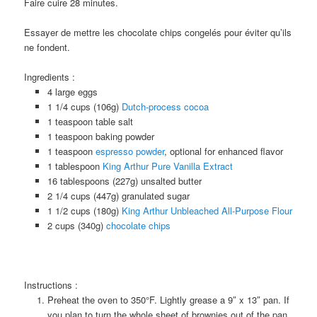
Faire cuire 28 minutes.
Essayer de mettre les chocolate chips congelés pour éviter qu’ils
ne fondent.
Ingredients :
4 large eggs
1 1/4 cups (106g)
Dutch-process cocoa
1 teaspoon table salt
1 teaspoon baking powder
1 teaspoon
espresso powder
, optional for enhanced flavor
1 tablespoon
King Arthur Pure Vanilla Extract
16 tablespoons (227g) unsalted butter
2 1/4 cups (447g) granulated sugar
1 1/2 cups (180g)
King Arthur Unbleached All-Purpose Flour
2 cups (340g)
chocolate chips
Instructions :
Preheat the oven to 350°F. Lightly grease a 9″ x 13″ pan. If
you plan to turn the whole sheet of brownies out of the pan