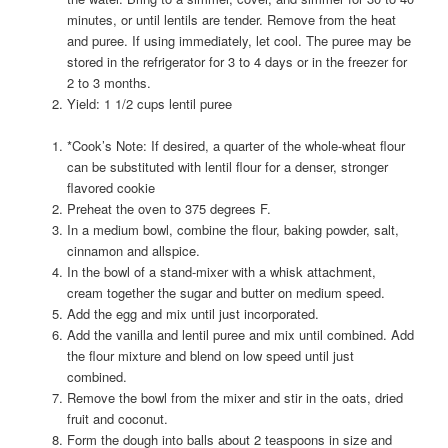
minutes, or until lentils are tender. Remove from the heat
and puree. If using immediately, let cool. The puree may be
stored in the refrigerator for 3 to 4 days or in the freezer for
2 to 3 months.
Yield: 1 1/2 cups lentil puree
*Cook’s Note: If desired, a quarter of the whole-wheat flour
can be substituted with lentil flour for a denser, stronger
flavored cookie
Preheat the oven to 375 degrees F.
In a medium bowl, combine the flour, baking powder, salt,
cinnamon and allspice.
In the bowl of a stand-mixer with a whisk attachment,
cream together the sugar and butter on medium speed.
Add the egg and mix until just incorporated.
Add the vanilla and lentil puree and mix until combined. Add
the flour mixture and blend on low speed until just
combined.
Remove the bowl from the mixer and stir in the oats, dried
fruit and coconut.
Form the dough into balls about 2 teaspoons in size and