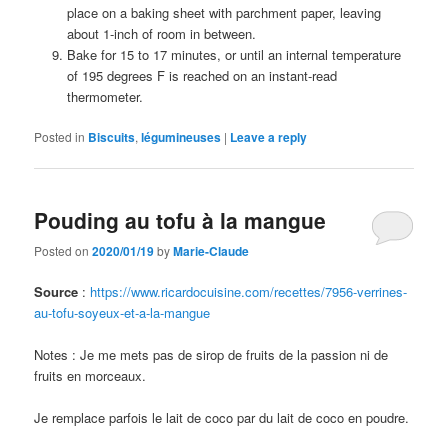
place on a baking sheet with parchment paper, leaving
about 1-inch of room in between.
Bake for 15 to 17 minutes, or until an internal temperature
of 195 degrees F is reached on an instant-read
thermometer.
Posted in
Biscuits
,
légumineuses
|
Leave a reply
Pouding au tofu à la mangue
Posted on
2020/01/19
by
Marie-Claude
Source
:
https://www.ricardocuisine.com/recettes/7956-verrines-
au-tofu-soyeux-et-a-la-mangue
Notes : Je me mets pas de sirop de fruits de la passion ni de
fruits en morceaux.
Je remplace parfois le lait de coco par du lait de coco en poudre.