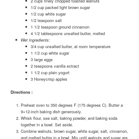
2 cups finely chopped toasted walnuts
1/2 cup packed light brown sugar
1/2 cup white sugar
1/2 teaspoon salt
1 1/2 teaspoon ground cinnamon
4 1/2 tablespoons unsalted butter, melted
Wet Ingredients:
3/4 cup unsalted butter, at room temperature
1 1/2 cup white sugar
3 large eggs
2 teaspoons vanilla extract
1 1/2 cup plain yogurt
3 Honeycrisp apples
Directions :
Preheat oven to 350 degrees F (175 degrees C). Butter a
9×12-inch baking dish generously.
Whisk flour, sea salt, baking powder, and baking soda
together in a bowl. Set aside.
Combine walnuts, brown sugar, white sugar, salt, cinnamon,
and melted butter in a bowl. Mix until walnuts and sugar are