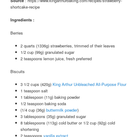
Source
: https://www.kingarthurbaking.com/recipes/strawberry-
shortcake-recipe
Ingredients :
Berries
2 quarts (1336g) strawberries, trimmed of their leaves
1/2 cup (99g) granulated sugar
2 teaspoons lemon juice, fresh preferred
Biscuits
3 1/2 cups (420g)
King Arthur Unbleached All-Purpose Flour
1 teaspoon salt
1 tablespoon (11g) baking powder
1/2 teaspoon baking soda
(1/4 cup (36g)
buttermilk powder
)
3 tablespoons (35g) granulated sugar
8 tablespoons (113g) cold butter or 1/2 cup (92g) cold
shortening
2 teaspoons
vanilla extract