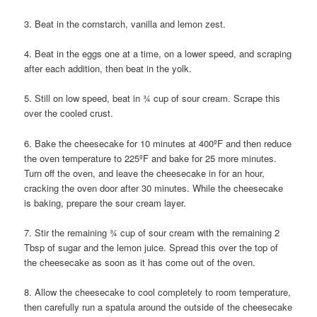
3. Beat in the cornstarch, vanilla and lemon zest.
4. Beat in the eggs one at a time, on a lower speed, and scraping
after each addition, then beat in the yolk.
5. Still on low speed, beat in ¾ cup of sour cream. Scrape this
over the cooled crust.
6. Bake the cheesecake for 10 minutes at 400ºF and then reduce
the oven temperature to 225ºF and bake for 25 more minutes.
Turn off the oven, and leave the cheesecake in for an hour,
cracking the oven door after 30 minutes. While the cheesecake
is baking, prepare the sour cream layer.
7. Stir the remaining ¾ cup of sour cream with the remaining 2
Tbsp of sugar and the lemon juice. Spread this over the top of
the cheesecake as soon as it has come out of the oven.
8. Allow the cheesecake to cool completely to room temperature,
then carefully run a spatula around the outside of the cheesecake