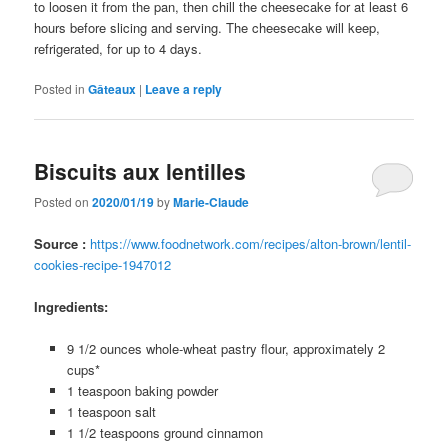
to loosen it from the pan, then chill the cheesecake for at least 6
hours before slicing and serving. The cheesecake will keep,
refrigerated, for up to 4 days.
Posted in
Gâteaux
|
Leave a reply
Biscuits aux lentilles
Posted on
2020/01/19
by
Marie-Claude
Source :
https://www.foodnetwork.com/recipes/alton-brown/lentil-
cookies-recipe-1947012
Ingredients:
9 1/2 ounces whole-wheat pastry flour, approximately 2
cups*
1 teaspoon baking powder
1 teaspoon salt
1 1/2 teaspoons ground cinnamon