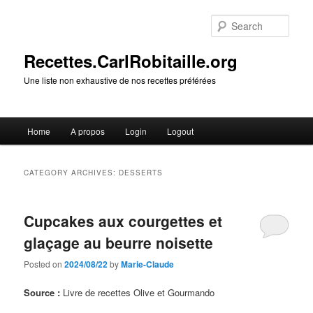
Skip
Skip
to
to
Sear
primary
secondary
content
content
Recettes.CarlRobitaille.org
Une liste non exhaustive de nos recettes préférées
Main
Home
A propos
Login
Logout
menu
CATEGORY ARCHIVES:
DESSERTS
Cupcakes aux courgettes et
glaçage au beurre noisette
Posted on
2024/08/22
by
Marie-Claude
Source :
Livre de recettes Olive et Gourmando