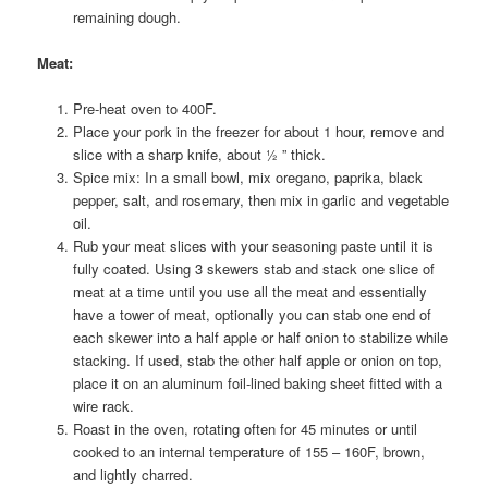
remaining dough.
Meat
:
Pre-heat oven to 400F.
Place your pork in the freezer for about 1 hour, remove and
slice with a sharp knife, about ½ ” thick.
Spice mix: In a small bowl, mix oregano, paprika, black
pepper, salt, and rosemary, then mix in garlic and vegetable
oil.
Rub your meat slices with your seasoning paste until it is
fully coated. Using 3 skewers stab and stack one slice of
meat at a time until you use all the meat and essentially
have a tower of meat, optionally you can stab one end of
each skewer into a half apple or half onion to stabilize while
stacking. If used, stab the other half apple or onion on top,
place it on an aluminum foil-lined baking sheet fitted with a
wire rack.
Roast in the oven, rotating often for 45 minutes or until
cooked to an internal temperature of 155 – 160F, brown,
and lightly charred.