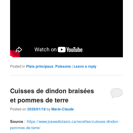
Posted in
Plats principaux
,
Poissons
|
Leave a reply
Cuisses de dindon braisées
et pommes de terre
Posted on
2026/01/18
by
Marie-Claude
Source
:
https://www.joseedistasio.ca/recettes/cuisses-dindon-
pommes-de-terre/