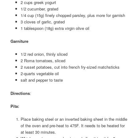
2 cups greek yogurt
1/2 cucumber, grated
1/4 cup (15g) finely chopped parsley, plus more for garnish
3 cloves of garlic, grated
1 tablespoon (18g) extra virgin olive oil
Garniture
1/2 red onion, thinly sliced
2 Roma tomatoes, sliced
2 russet potatoes, cut into french fry-sized matchsticks
2-quarts vegetable oil
salt and pepper to taste
Directions
:
Pita
:
Place baking steel or an inverted baking sheet in the middle
of the oven and pre-heat to 475F. It needs to be heated for
at least 30 minutes.