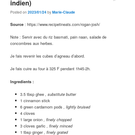
indien)
Posted on
2023/01/24
by
Marie-Claude
Source
: https://www.recipetineats.com/rogan-josh/
Note : Servir avec du riz basmati, pain naan, salade de
concombres aux herbes.
Je fais revenir les cubes d’agneau d’abord.
Je fais cuire au four à 325 F pendant 1h45-2h.
Ingredients :
3.5 tbsp ghee
, substitute butter
1 cinnamon stick
6 green cardamom pods
, lightly bruised
4 cloves
1 large onion
, finely chopped
3 cloves garlic
, finely minced
1 tbsp ginger
, finely grated