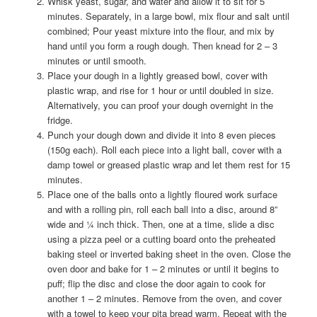
Whisk yeast, sugar, and water and allow it to sit for 5
minutes. Separately, in a large bowl, mix flour and salt until
combined; Pour yeast mixture into the flour, and mix by
hand until you form a rough dough. Then knead for 2 – 3
minutes or until smooth.
Place your dough in a lightly greased bowl, cover with
plastic wrap, and rise for 1 hour or until doubled in size.
Alternatively, you can proof your dough overnight in the
fridge.
Punch your dough down and divide it into 8 even pieces
(150g each). Roll each piece into a light ball, cover with a
damp towel or greased plastic wrap and let them rest for 15
minutes.
Place one of the balls onto a lightly floured work surface
and with a rolling pin, roll each ball into a disc, around 8”
wide and ¼ inch thick. Then, one at a time, slide a disc
using a pizza peel or a cutting board onto the preheated
baking steel or inverted baking sheet in the oven. Close the
oven door and bake for 1 – 2 minutes or until it begins to
puff; flip the disc and close the door again to cook for
another 1 – 2 minutes. Remove from the oven, and cover
with a towel to keep your pita bread warm. Repeat with the