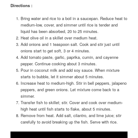
Directions :
Bring water and rice to a boil in a saucepan. Reduce heat to
medium-low, cover, and simmer until rice is tender and
liquid has been absorbed, 20 to 25 minutes.
Heat olive oil in a skillet over medium heat.
Add onions and 1 teaspoon salt. Cook and stir just until
onions start to get soft, 3 or 4 minutes.
Add tomato paste, garlic, paprika, cumin, and cayenne
pepper. Continue cooking about 3 minutes.
Pour in coconut milk and add soy sauce. When mixture
starts to bubble, let it simmer about 5 minutes.
Increase heat to medium-high. Stir in bell peppers, jalapeno
peppers, and green onions. Let mixture come back to a
simmer.
Transfer fish to skillet; stir. Cover and cook over medium-
high heat until fish starts to flake, about 5 minutes.
Remove from heat. Add salt, cilantro, and lime juice; stir
carefully to avoid breaking up the fish. Serve with rice.