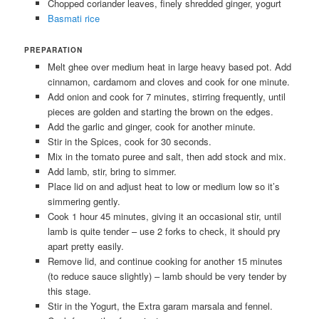
Chopped coriander leaves, finely shredded ginger, yogurt
Basmati rice
PREPARATION
Melt ghee over medium heat in large heavy based pot. Add
cinnamon, cardamom and cloves and cook for one minute.
Add onion and cook for 7 minutes, stirring frequently, until
pieces are golden and starting the brown on the edges.
Add the garlic and ginger, cook for another minute.
Stir in the Spices, cook for 30 seconds.
Mix in the tomato puree and salt, then add stock and mix.
Add lamb, stir, bring to simmer.
Place lid on and adjust heat to low or medium low so it’s
simmering gently.
Cook 1 hour 45 minutes, giving it an occasional stir, until
lamb is quite tender – use 2 forks to check, it should pry
apart pretty easily.
Remove lid, and continue cooking for another 15 minutes
(to reduce sauce slightly) – lamb should be very tender by
this stage.
Stir in the Yogurt, the Extra garam marsala and fennel.