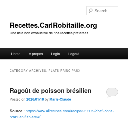
Skip
Skip
to
to
Sear
primary
secondary
content
content
Recettes.CarlRobitaille.org
Une liste non exhaustive de nos recettes préférées
Main
Home
A propos
Login
Logout
menu
CATEGORY ARCHIVES:
PLATS PRINCIPAUX
Ragoût de poisson brésilien
Posted on
2026/01/18
by
Marie-Claude
Source :
https://www.allrecipes.com/recipe/257179/chef-johns-
brazilian-fish-stew/