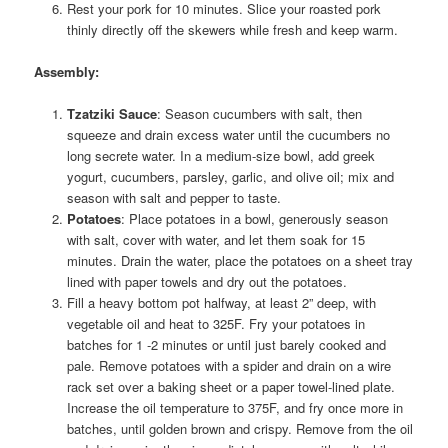
Rest your pork for 10 minutes. Slice your roasted pork
thinly directly off the skewers while fresh and keep warm.
Assembly
:
Tzatziki Sauce
: Season cucumbers with salt, then
squeeze and drain excess water until the cucumbers no
long secrete water. In a medium-size bowl, add greek
yogurt, cucumbers, parsley, garlic, and olive oil; mix and
season with salt and pepper to taste.
Potatoes
: Place potatoes in a bowl, generously season
with salt, cover with water, and let them soak for 15
minutes. Drain the water, place the potatoes on a sheet tray
lined with paper towels and dry out the potatoes.
Fill a heavy bottom pot halfway, at least 2” deep, with
vegetable oil and heat to 325F. Fry your potatoes in
batches for 1 -2 minutes or until just barely cooked and
pale. Remove potatoes with a spider and drain on a wire
rack set over a baking sheet or a paper towel-lined plate.
Increase the oil temperature to 375F, and fry once more in
batches, until golden brown and crispy. Remove from the oil