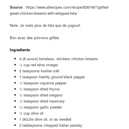
Source
: https://www.allrecipes.com/recipe/8387497/grilled-
greek-chicken-breasts-with-whipped-feta/
Note: Je mets plus de feta que de yogourt.
Bon avec des poivrons grillés.
Ingredients
4 (8 ounce) boneless, skinless chicken breasts
¼ cup red wine vinegar
2 teaspoons kosher salt
1 teaspoon freshly ground black pepper
¼ teaspoon cayenne pepper
½ teaspoon dried thyme
½ teaspoon dried oregano
½ teaspoon dried rosemary
½ teaspoon garlic powder
¼ cup olive oil
1 drizzle olive oil, or as needed
2 tablespoons chopped Italian parsley