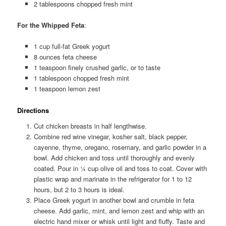
2 tablespoons chopped fresh mint
For the Whipped Feta
:
1 cup full-fat Greek yogurt
8 ounces feta cheese
1 teaspoon finely crushed garlic, or to taste
1 tablespoon chopped fresh mint
1 teaspoon lemon zest
Directions
Cut chicken breasts in half lengthwise.
Combine red wine vinegar, kosher salt, black pepper,
cayenne, thyme, oregano, rosemary, and garlic powder in a
bowl. Add chicken and toss until thoroughly and evenly
coated. Pour in ¼ cup olive oil and toss to coat. Cover with
plastic wrap and marinate in the refrigerator for 1 to 12
hours, but 2 to 3 hours is ideal.
Place Greek yogurt in another bowl and crumble in feta
cheese. Add garlic, mint, and lemon zest and whip with an
electric hand mixer or whisk until light and fluffy. Taste and