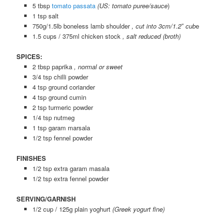
5 tbsp
tomato passata
(US: tomato puree/sauce
)
1 tsp salt
750g/1.5lb boneless lamb shoulder
, cut into 3cm/1.2″ cub
e
1.5 cups / 375ml chicken stock
, salt reduced (broth)
SPICES:
2 tbsp paprika
, normal or sweet
3/4 tsp chilli powder
4 tsp ground coriander
4 tsp ground cumin
2 tsp turmeric powder
1/4 tsp nutmeg
1 tsp garam marsala
1/2 tsp fennel powder
FINISHES
1/2 tsp extra garam masala
1/2 tsp extra fennel powder
SERVING/GARNISH
1/2 cup / 125g plain yoghurt
(Greek yogurt fine)