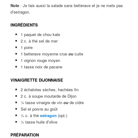
Note
: Je fais aussi la salade sans betterave et je ne mets pas
d’estragon.
INGRÉDIENTS
1 paquet de chou kale
2 c. à thé sel de mer
1 poire
1 betterave moyenne crue
ou
cuite
1 oignon rouge moyen
1 tasse noix de pacane
VINAIGRETTE DIJONNAISE
2 échalotes sèches, hachées fin
2 c. à soupe moutarde de Dijon
¼ tasse vinaigre de vin
ou
de cidre
Sel et poivre au goût
½ c. à thé
estragon
(opt.)
½ tasse huile d’olive
PRÉPARATION