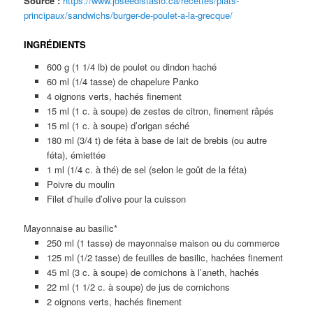
Source :
https://www.joseedistasio.ca/recettes/plats-
principaux/sandwichs/burger-de-poulet-a-la-grecque/
INGRÉDIENTS
600 g (1 1/4 lb) de poulet ou dindon haché
60 ml (1/4 tasse) de chapelure Panko
4 oignons verts, hachés finement
15 ml (1 c. à soupe) de zestes de citron, finement râpés
15 ml (1 c. à soupe) d’origan séché
180 ml (3/4 t) de féta à base de lait de brebis (ou autre
féta), émiettée
1 ml (1/4 c. à thé) de sel (selon le goût de la féta)
Poivre du moulin
Filet d’huile d’olive pour la cuisson
Mayonnaise au basilic*
250 ml (1 tasse) de mayonnaise maison ou du commerce
125 ml (1/2 tasse) de feuilles de basilic, hachées finement
45 ml (3 c. à soupe) de cornichons à l’aneth, hachés
22 ml (1 1/2 c. à soupe) de jus de cornichons
2 oignons verts, hachés finement