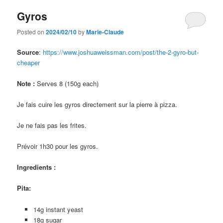
Gyros
Posted on
2024/02/10
by
Marie-Claude
Source
:
https://www.joshuaweissman.com/post/the-2-gyro-but-
cheaper
Note :
Serves 8 (150g each)
Je fais cuire les gyros directement sur la pierre à pizza.
Je ne fais pas les frites.
Prévoir 1h30 pour les gyros.
Ingredients :
Pita
:
14g instant yeast
18g sugar