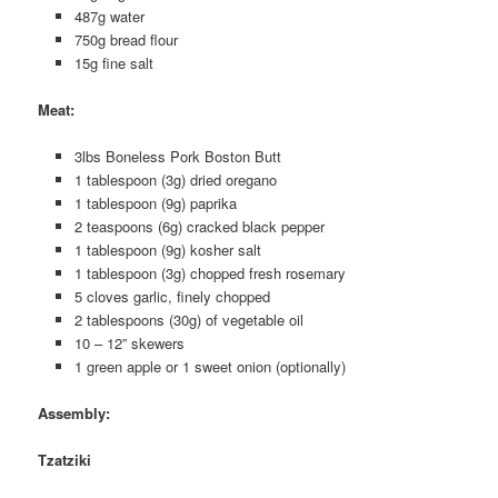
487g water
750g bread flour
15g fine salt
Meat
:
3lbs Boneless Pork Boston Butt
1 tablespoon (3g) dried oregano
1 tablespoon (9g) paprika
2 teaspoons (6g) cracked black pepper
1 tablespoon (9g) kosher salt
1 tablespoon (3g) chopped fresh rosemary
5 cloves garlic, finely chopped
2 tablespoons (30g) of vegetable oil
10 – 12” skewers
1 green apple or 1 sweet onion (optionally)
Assembly
:
Tzatziki