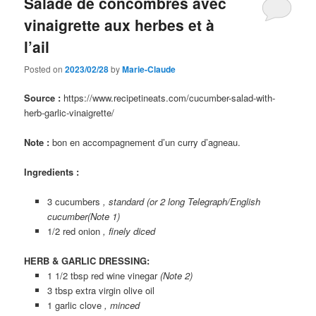
Salade de concombres avec
vinaigrette aux herbes et à
l’ail
Posted on
2023/02/28
by
Marie-Claude
Source :
https://www.recipetineats.com/cucumber-salad-with-
herb-garlic-vinaigrette/
Note :
bon en accompagnement d’un curry d’agneau.
Ingredients :
3 cucumbers
, standard (or 2 long Telegraph/English
cucumber(Note 1)
1/2 red onion
, finely diced
HERB & GARLIC DRESSING:
1 1/2 tbsp red wine vinegar
(Note 2)
3 tbsp extra virgin olive oil
1 garlic clove
, minced