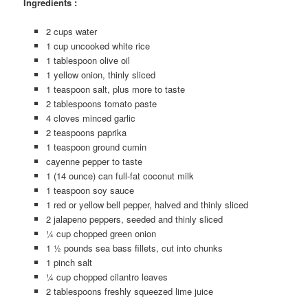
Ingredients :
2 cups water
1 cup uncooked white rice
1 tablespoon olive oil
1 yellow onion, thinly sliced
1 teaspoon salt, plus more to taste
2 tablespoons tomato paste
4 cloves minced garlic
2 teaspoons paprika
1 teaspoon ground cumin
cayenne pepper to taste
1 (14 ounce) can full-fat coconut milk
1 teaspoon soy sauce
1 red or yellow bell pepper, halved and thinly sliced
2 jalapeno peppers, seeded and thinly sliced
¼ cup chopped green onion
1 ½ pounds sea bass fillets, cut into chunks
1 pinch salt
¼ cup chopped cilantro leaves
2 tablespoons freshly squeezed lime juice